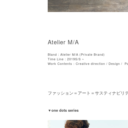
Atelier M/A
Bland : Atelier M/A (Private Brand)
Time Line : 2019S/S ~
Work Contents : Creative direction / Design / P
ファッション＝アート＝サスティナビリ
▼one dots series